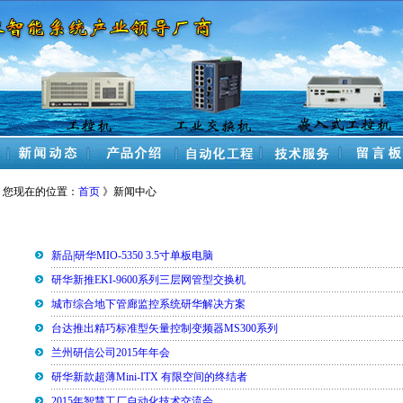
您现在的位置：
首页
》新闻中心
新品|研华MIO-5350 3.5寸单板电脑
研华新推EKI-9600系列三层网管型交换机
城市综合地下管廊监控系统研华解决方案
台达推出精巧标准型矢量控制变频器MS300系列
兰州研信公司2015年年会
研华新款超薄Mini-ITX 有限空间的终结者
2015年智慧工厂自动化技术交流会